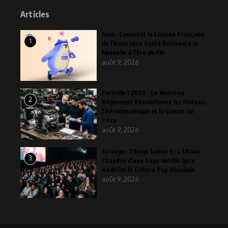
Articles
Alan : Comment la Licorne Française
1
de l’Assurance Santé Réinvente la
Mutuelle à l’Ère de l’IA
août 9, 2026
Formule 1 2026 : Le Nouveau
2
Règlement Révolutionne les Moteurs,
l’Aérodynamique et la Course au
Titre
août 9, 2026
Stranger Things Saison 5 : L’Ultime
3
Chapitre d’une Saga Netflix qui a
Redéfini la Culture Pop Mondiale
août 9, 2026