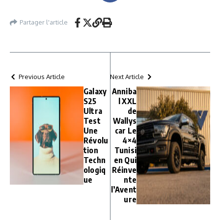
Partager l'article
Previous Article
Next Article
Galaxy
Anniba
S25
l XXL
Ultra
de
Test
Wallys
Une
car Le
Révolu
4×4
tion
Tunisi
Techn
en Qui
ologiq
Réinve
ue
nte
l’Avent
ure