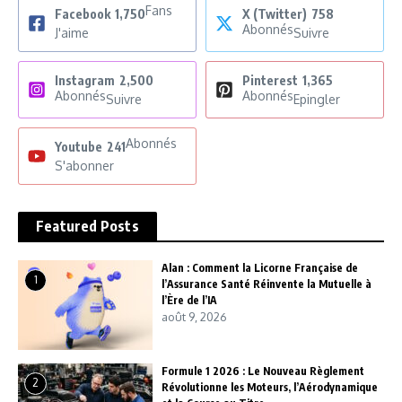
Fans
Facebook
1,750
X (Twitter)
758
Abonnés
J'aime
Suivre
Instagram
2,500
Pinterest
1,365
Abonnés
Abonnés
Suivre
Epingler
Abonnés
Youtube
241
S'abonner
Featured Posts
Alan : Comment la Licorne Française de
1
l’Assurance Santé Réinvente la Mutuelle à
l’Ère de l’IA
août 9, 2026
Formule 1 2026 : Le Nouveau Règlement
2
Révolutionne les Moteurs, l’Aérodynamique