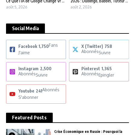
Ce Que l’IA de Google Change Vr ...
2026 : Duolingo, Babbel, Tuteur ...
août 5, 2026
août 2, 2026
Social Media
Fans
Facebook
1,750
X (Twitter)
758
Abonnés
J'aime
Suivre
Instagram
2,500
Pinterest
1,365
Abonnés
Abonnés
Suivre
Epingler
Abonnés
Youtube
241
S'abonner
Featured Posts
Crise Économique en Russie : Pourquoi la