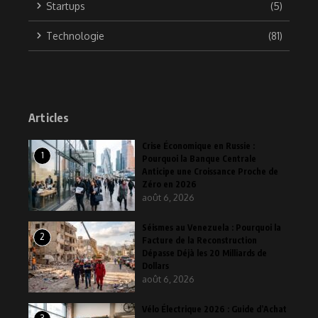
Startups
(5)
Technologie
(81)
Articles
Crise Économique en Russie :
1
Pourquoi la Banque Centrale
Anticipe une Croissance Proche de
Zéro en 2026
août 6, 2026
Séismes au Venezuela : Pourquoi la
2
Facture de la Reconstruction
Dépasse Déjà les 20 Milliards de
Dollars
août 6, 2026
Vélo Électrique 2026 : Guide d’Achat