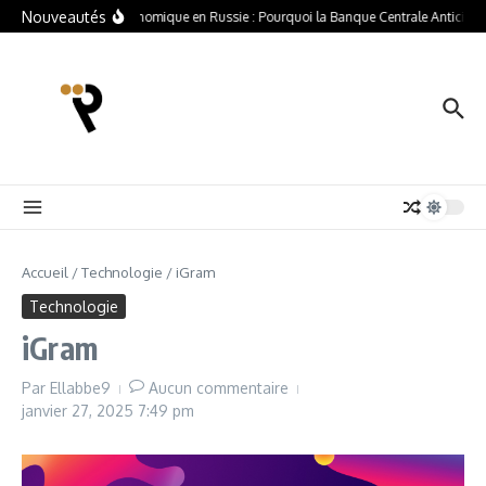
Nouveautés
Crise Économique en Russie : Pourquoi la Banque Centrale Anticipe u
Accueil
/
Technologie
/
iGram
Technologie
iGram
Par
Ellabbe9
Aucun commentaire
janvier 27, 2025
7:49 pm