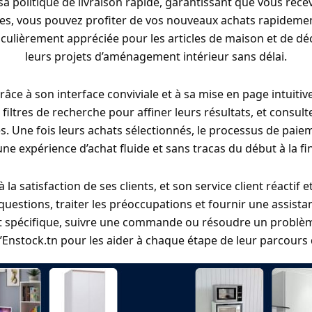
a politique de livraison rapide, garantissant que vous recev
es, vous pouvez profiter de vos nouveaux achats rapidemen
rticulièrement appréciée pour les articles de maison et de dé
leurs projets d’aménagement intérieur sans délai.
âce à son interface conviviale et à sa mise en page intuitiv
s filtres de recherche pour affiner leurs résultats, et consult
. Une fois leurs achats sélectionnés, le processus de paieme
une expérience d’achat fluide et sans tracas du début à la fin
 satisfaction de ses clients, et son service client réactif 
uestions, traiter les préoccupations et fournir une assist
t spécifique, suivre une commande ou résoudre un problème
d’Enstock.tn pour les aider à chaque étape de leur parcours 