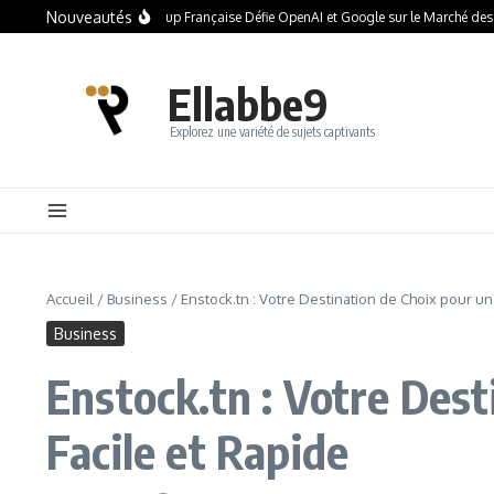
Nouveautés
 AI : Comment la Startup Française Défie OpenAI et Google sur le Marché des Gra
Ellabbe9
Explorez une variété de sujets captivants
Accueil
/
Business
/
Enstock.tn : Votre Destination de Choix pour u
Business
Enstock.tn : Votre Des
Facile et Rapide