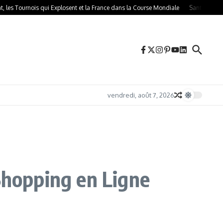
ournois qui Explosent et la France dans la Course Mondiale
Santé Mentale Digi
vendredi, août 7, 2026
Shopping en Ligne