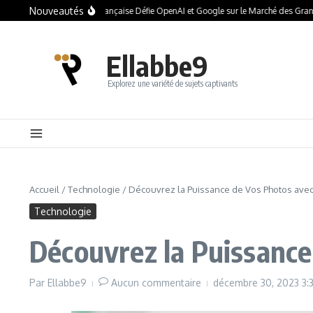
Nouveautés
 : Comment la Startup Française Défie OpenAI et Google sur le Marché des Grands
Ellabbe9
Explorez une variété de sujets captivants
Accueil
/
Technologie
/
Découvrez la Puissance de Vos Photos avec
Technologie
Découvrez la Puissance
Par
Ellabbe9
Aucun commentaire
décembre 30, 2023
3: