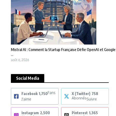
Mistral AI : Comment la Startup Française Défie OpenAI et Google
...
août 6, 2026
Social Media
Fans
Facebook
1,750
X (Twitter)
758
Abonnés
J'aime
Suivre
Instagram
2,500
Pinterest
1,365