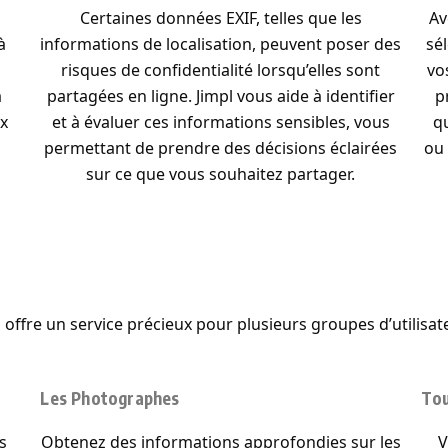
o
Certaines données EXIF, telles que les
Av
à
informations de localisation, peuvent poser des
sé
risques de confidentialité lorsqu’elles sont
vo
à
partagées en ligne. Jimpl vous aide à identifier
p
ux
et à évaluer ces informations sensibles, vous
q
permettant de prendre des décisions éclairées
ou 
sur ce que vous souhaitez partager.
l offre un service précieux pour plusieurs groupes d’utilisate
Les Photographes
Tou
s
Obtenez des informations approfondies sur les
V