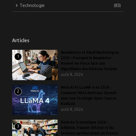
Technologie
(83)
Articles
Newsletters et Email Marketing en
1
2026 : Pourquoi la Newsletter
Revient en Force face aux
Algorithmes des Réseaux Sociaux
août 8, 2026
Meta AI et LLaMA 4 en 2026 :
2
Comment Meta Rattrape OpenAI
avec une Stratégie Open-Source
Radicale
août 8, 2026
Rentrée Économique 2026 :
3
Inflation, Pouvoir d’Achat et les
Secteurs qui Recrutent en France