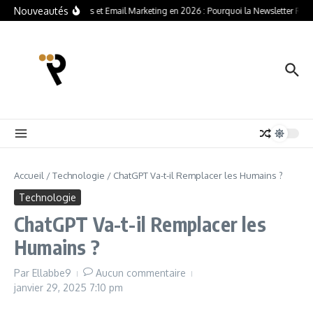
Nouveautés
Newsletters et Email Marketing en 2026 : Pourquoi la Newsletter Revie
Accueil
/
Technologie
/
ChatGPT Va-t-il Remplacer les Humains ?
Technologie
ChatGPT Va-t-il Remplacer les
Humains ?
Par
Ellabbe9
Aucun commentaire
janvier 29, 2025
7:10 pm