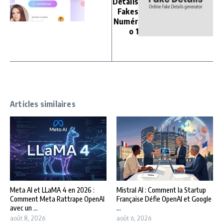
Détails
Fakes
Numér
o 1
Articles similaires
Meta AI et LLaMA 4 en 2026 :
Mistral AI : Comment la Startup
Comment Meta Rattrape OpenAI
Française Défie OpenAI et Google
avec un ...
...
août 8, 2026
août 6, 2026