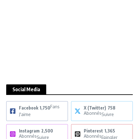
Social Media
Fans
Facebook
1,750
X (Twitter)
758
Abonnés
J'aime
Suivre
Instagram
2,500
Pinterest
1,365
Abonnés
Abonnés
Suivre
Epingler