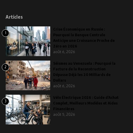
Articles
Crise Économique en Russie :
1
Pourquoi la Banque Centrale
Anticipe une Croissance Proche de
Zéro en 2026
août 6, 2026
Séismes au Venezuela : Pourquoi la
2
Facture de la Reconstruction
Dépasse Déjà les 20 Milliards de
Dollars
août 6, 2026
Vélo Électrique 2026 : Guide d’Achat
3
Complet, Meilleurs Modèles et Aides
Financières
août 5, 2026